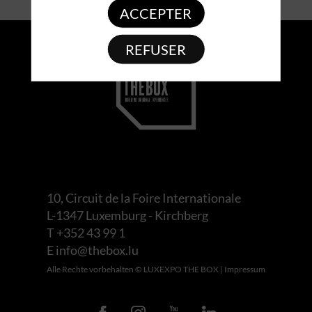
ACCEPTER
REFUSER
10, Circuit de la Foire Internationale
L-1347 Luxemburg - Kirchberg
T +352 43 99 1
E
info@thebox.lu
Alle Rechte vorbehalten © LUXEXPO THE BOX |
Impressum