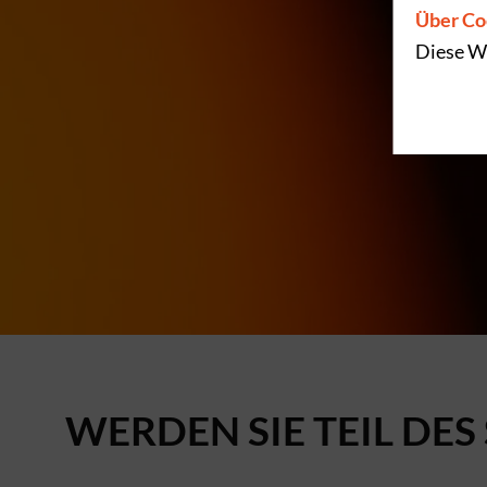
Über Co
Diese We
WERDEN SIE TEIL DES