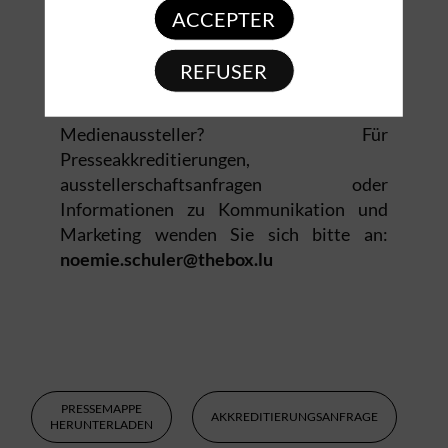
entdecken, die die Branchen Gastronomie,
ACCEPTER
Hotellerie und Lebensmittelhandwerk
prägen.
REFUSER
Sind Sie Journalist oder
Medienaussteller? Für
Presseakkreditierungen,
ausstellerschaftsanfragen oder
Informationen zu Kommunikation und
Marketing wenden Sie sich bitte an:
PRESSEMAPPE
AKKREDITIERUNGSANFRAGE
HERUNTERLADEN