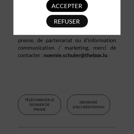
de l’hôtellerie et des métiers de bouche à
ACCEPTER
l’occasion du salon Expogast.
REFUSER
Vous êtes journaliste ou média exposant ?
Pour toute demande d’accréditation
presse, de partenariat ou d’information
communication / marketing, merci de
contacter :
noemie.schuler@thebox.lu
TÉLÉCHARGER LE
DEMANDE
DOSSIER DE
D’ACCRÉDITATION
PRESSE