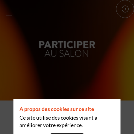
A propos des cookies sur ce site
DEVENEZ
Ce site utilise des cookies visant à
SPONSOR D'
améliorer votre expérience.