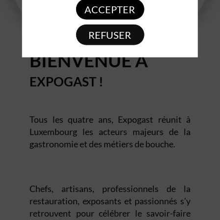
ACCEPTER
Minutes
Secondes
REFUSER
BIENVENUE À
EXPOGAST !
Tous les quatre ans, Expogast réunit à
Luxembourg les acteurs majeurs de la
gastronomie et des métiers de bouche.
Chefs, artisans, professionnels de la
restauration, exposants et passionnés s’y
retrouvent pour célébrer le savoir-faire