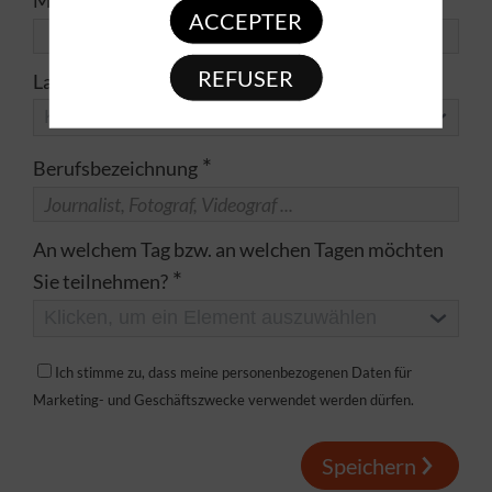
Medien
ACCEPTER
REFUSER
Land
Klicken, um ein Element auszuwählen
*
Berufsbezeichnung
An welchem Tag bzw. an welchen Tagen möchten
*
Sie teilnehmen?
Klicken, um ein Element auszuwählen
Ich stimme zu, dass meine personenbezogenen Daten für
Marketing- und Geschäftszwecke verwendet werden dürfen.
Speichern