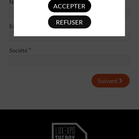
*
Nom
ACCEPTER
REFUSER
*
Email
*
Société
Suivant