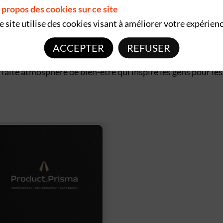
 propos des cookies sur ce site
 services de location de biens temporaires et de services
rateurs répartis sur 30 sites dans 11 pays européens et à d
e site utilise des cookies visant à améliorer votre expérienc
teur du changement : vers une société de partage circulai
ux. Avec trois divisions sous un même toit et un choix de p
ACCEPTER
REFUSER
'articles individuels, nous aidons nos clients à aménager le
arfaite atmosphère de bien-être qui inspire les gens pour les