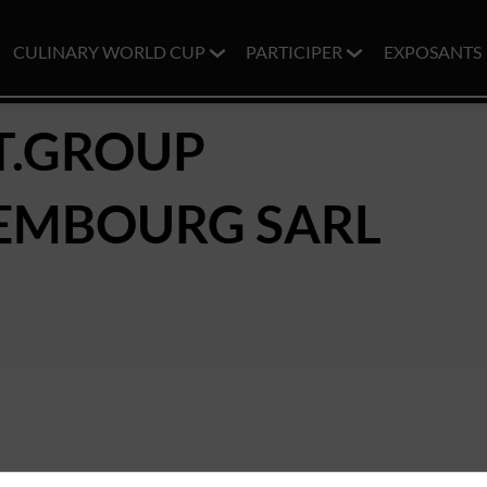
CULINARY WORLD CUP
PARTICIPER
EXPOSANTS
T.GROUP
EMBOURG SARL