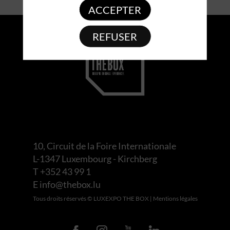
ACCEPTER
REFUSER
10, Circuit de la Foire Internationale
L-1347 Luxembourg - Kirchberg
T +352 43 99 1
E
info@thebox.lu
Tous droits réservés © LUXEXPO THE BOX |
Mentions légales