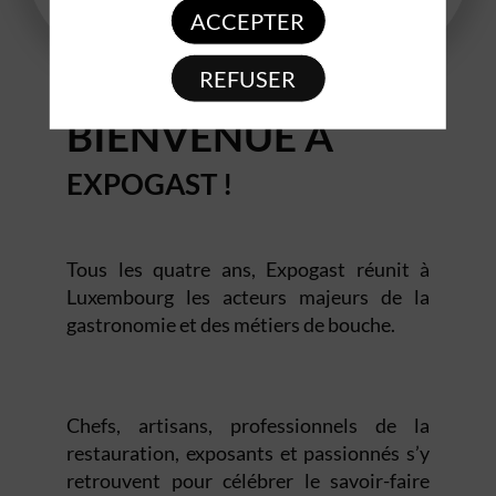
ACCEPTER
Minutes
Secondes
REFUSER
BIENVENUE À
EXPOGAST !
Tous les quatre ans, Expogast réunit à
Luxembourg les acteurs majeurs de la
gastronomie et des métiers de bouche.
Chefs, artisans, professionnels de la
restauration, exposants et passionnés s’y
retrouvent pour célébrer le savoir-faire