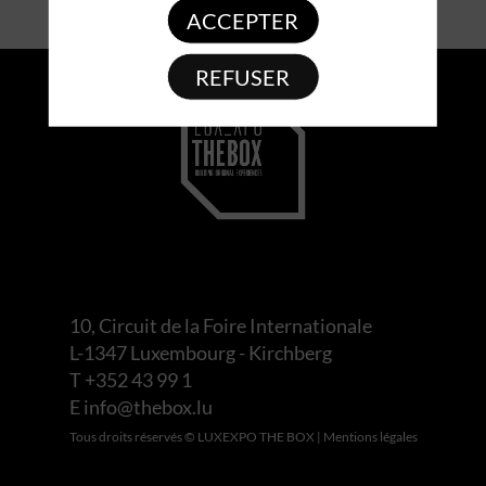
ACCEPTER
REFUSER
10, Circuit de la Foire Internationale
L-1347 Luxembourg - Kirchberg
T +352 43 99 1
E
info@thebox.lu
Tous droits réservés © LUXEXPO THE BOX |
Mentions légales