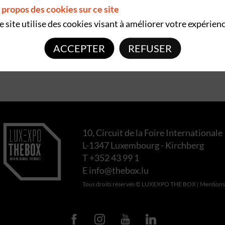
 propos des cookies sur ce site
e site utilise des cookies visant à améliorer votre expérienc
ACCEPTER
REFUSER
10, Circuit de la Foire Internationale
L-1347 Luxembourg - Kirchberg
T +352 43 99 1
E
info@thebox.lu
Tous droits réservés © LUXEXPO THE BOX |
Mentions 