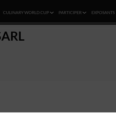
CULINARY WORLD CUP
PARTICIPER
EXPOSANTS
SARL