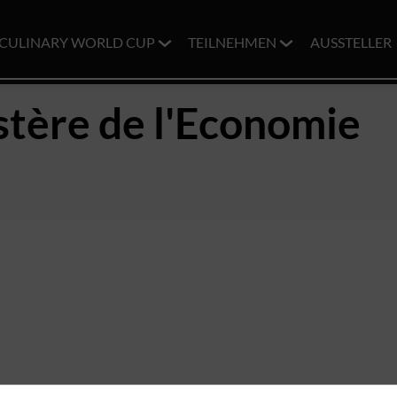
CULINARY WORLD CUP
TEILNEHMEN
AUSSTELLER
stère de l'Economie