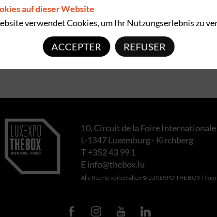
okies auf dieser Website
bsite verwendet Cookies, um Ihr Nutzungserlebnis zu ve
ACCEPTER
REFUSER
10, Circuit de la Foire Internationale
L-1347 Luxemburg - Kirchberg
T +352 43 99 1
E
info@thebox.lu
Alle Rechte vorbehalten © LUXEXPO THE BOX |
Imp