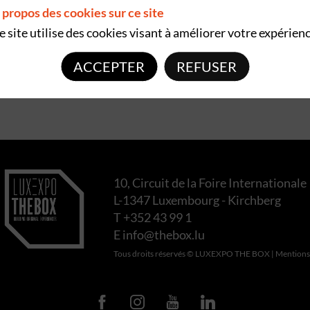
 propos des cookies sur ce site
e site utilise des cookies visant à améliorer votre expérienc
ACCEPTER
REFUSER
10, Circuit de la Foire Internationale
L-1347 Luxembourg - Kirchberg
T +352 43 99 1
E
info@thebox.lu
Tous droits réservés © LUXEXPO THE BOX |
Mentions 